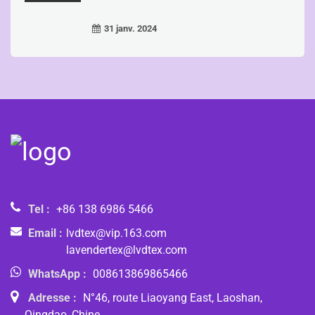
31 janv. 2024
Tel :
+86 138 6986 5466
Email :
lvdtex@vip.163.com
lavendertex@lvdtex.com
WhatsApp :
008613869865466
Adresse :
N°46, route Liaoyang East, Laoshan,
Qingdao, Chine.