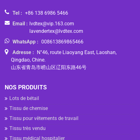
Tel :
+86 138 6986 5466
Email :
lvdtex@vip.163.com
lavendertex@lvdtex.com
WhatsApp :
008613869865466
Adresse :
N°46, route Liaoyang East, Laoshan,
Qingdao, Chine.
山东省青岛市崂山区辽阳东路46号
NOS PRODUITS
Lots de bétail
Tissu de chemise
Tissu pour vêtements de travail
Tissu très vendu
Tissu médical hospitalier