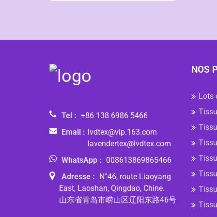
NOS 
Lots 
Tissu
Tel :
+86 138 6986 5466
Tissu
Email :
lvdtex@vip.163.com
Tissu
lavendertex@lvdtex.com
Tissu
WhatsApp :
008613869865466
Tissu
Adresse :
N°46, route Liaoyang
East, Laoshan, Qingdao, Chine.
Tissu
山东省青岛市崂山区辽阳东路46号
Tiss