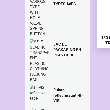
TYPES AVEC
BOUTON DE
RESSORT DE
SOUPAPE À
TROU
150 
TR
SAC DE
PACKAGING EN
PLASTIQUE
TRANSPARENT
AUTO-
SCELLANT
Ruban
réfléchissant HI-
VIS