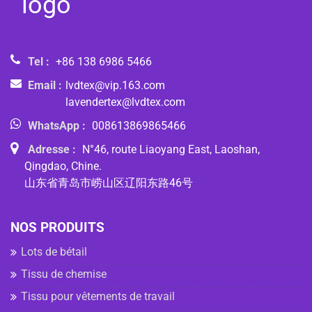
Tel :
+86 138 6986 5466
Email :
lvdtex@vip.163.com
lavendertex@lvdtex.com
WhatsApp :
008613869865466
Adresse :
N°46, route Liaoyang East, Laoshan,
Qingdao, Chine.
山东省青岛市崂山区辽阳东路46号
NOS PRODUITS
Lots de bétail
Tissu de chemise
Tissu pour vêtements de travail