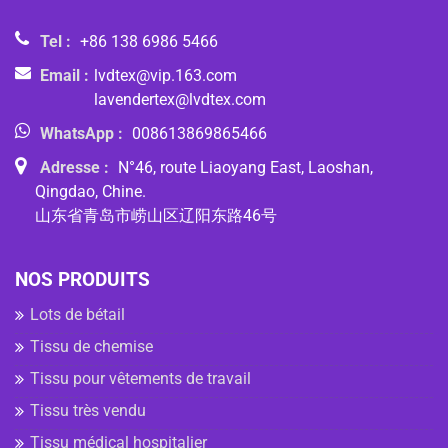
Tel :
+86 138 6986 5466
Email :
lvdtex@vip.163.com
lavendertex@lvdtex.com
WhatsApp :
008613869865466
Adresse :
N°46, route Liaoyang East, Laoshan,
Qingdao, Chine.
山东省青岛市崂山区辽阳东路46号
NOS PRODUITS
Lots de bétail
Tissu de chemise
Tissu pour vêtements de travail
Tissu très vendu
Tissu médical hospitalier